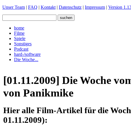
Unser Team
|
FAQ
|
Kontakt
|
Datenschutz
|
Impressum
|
Version 1.13
home
Filme
Spiele
Sonstiges
Podcast
hard-/software
Die Woche...
[01.11.2009] Die Woche vom
von Panikmike
Hier alle Film-Artikel für die Woc
01.11.2009):