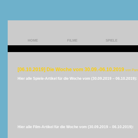
HOME
FILME
SPIELE
[06.10.2019] Die Woche vom 30.09.-06.10.2019
von Pan
Hier alle Spiele-Artikel für die Woche vom (30.09.2019 – 06.10.2019):
Hier alle Film-Artikel für die Woche vom (30.09.2019 – 06.10.2019):