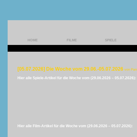
HOME
FILME
SPIELE
[05.07.2026] Die Woche vom 29.06.-05.07.2026
von Pan
Hier alle Spiele-Artikel für die Woche vom (29.06.2026 – 05.07.2026):
Hier alle Film-Artikel für die Woche vom (29.06.2026 – 05.07.2026):