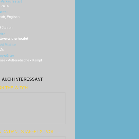
Verkaufsstart
1.2014
titel
sch, Englisch
2 Jahren
ite
://www.drwho.de/
hl Medien
Ds
agwörter
eise • Außerirdische • Kampf
AUCH INTERESSANT
RN THE WITCH
 DA DAN - STAFFEL 2 - VOL. ...