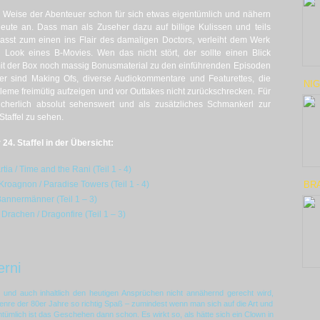
 Weise der Abenteuer schon für sich etwas eigentümlich und nähern
ute an. Dass man als Zuseher dazu auf billige Kulissen und teils
, passt zum einen ins Flair des damaligen Doctors, verleiht dem Werk
Look eines B-Movies. Wen das nicht stört, der sollte einen Blick
mit der Box noch massig Bonusmaterial zu den einführenden Episoden
nter sind Making Ofs, diverse Audiokommentare und Featurettes, die
NIG
eme freimütig aufzeigen und vor Outtakes nicht zurückschrecken. Für
icherlich absolut sehenswert und als zusätzliches Schmankerl zur
taffel zu sehen.
4. Staffel in der Übersicht:
tia / Time and the Rani (Teil 1 - 4)
roagnon / Paradise Towers (Teil 1 - 4)
BR
Bannermänner (Teil 1 – 3)
rachen / Dragonfire (Teil 1 – 3)
rni
nd auch inhaltlich den heutigen Ansprüchen nicht annähernd gerecht wird,
enre der 80er Jahre so richtig Spaß – zumindest wenn man sich auf die Art und
tümlich ist das Geschehen dann schon. Es wirkt so, als hätte sich ein Clown in