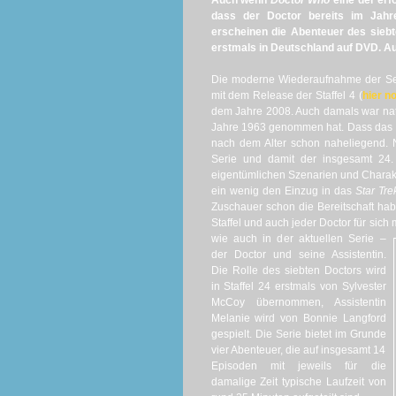
Auch wenn
Doctor Who
eine der erf
dass der Doctor bereits im Jahr
erscheinen die Abenteuer des siebt
erstmals in Deutschland auf DVD. Au
Die moderne Wiederaufnahme der S
mit dem Release der Staffel 4 (
hier n
dem Jahre 2008. Auch damals war natür
Jahre 1963 genommen hat. Dass das F
nach dem Alter schon naheliegend. 
Serie und damit der insgesamt 24. 
eigentümlichen Szenarien und Charakt
ein wenig den Einzug in das
Star Tre
Zuschauer schon die Bereitschaft hab
Staffel und auch jeder Doctor für sich
wie
auch in der aktuellen Serie –
der Doctor und seine Assistentin.
Die Rolle des siebten Doctors wird
in Staffel 24 erstmals von Sylvester
McCoy übernommen, Assistentin
Melanie wird von Bonnie Langford
gespielt. Die Serie bietet im Grunde
vier Abenteuer, die auf insgesamt 14
Episoden mit jeweils für die
damalige Zeit typische Laufzeit von