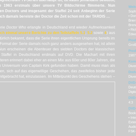
olgreichsten TV-Serien überhaupt ist, ist kaum jemandem bewusst,
e 1963 erstmals über unsere TV Bildschirme flimmerte. Nun
Weit
en Doctors und insgesamt der Staffel 24 seit Anbeginn der Serie
Sophi
• Do
ch damals bereiste der Doctor die Zeit schon mit der TARDIS …
Brier
Bren
erie
Doctor Who
erlangte in Deutschland erst wieder Aufmerksamkeit
• Ric
och einmal unsere Berichte zu den Teilstaffeln 5.1
,
5.2
sowie
4
) aus
Edwa
lich bekannt, dass die Serie ihren eigentlichen Ursprung bereits im
Prod
ormat der Serie damals noch ganz anders ausgesehen hat, ist allein
Groß
Nun erscheinen die Abenteuer des siebten Doctors der klassischen
Prod
Staffel in Deutschland erstmals auf DVD. Die Machart mit ihren
1987
eren erinnert dabei eher an einen Mix aus 60er und 80er Jahren, die
Kom
k
Universum von Captain Kirk gefunden haben. Damit muss man als
Dive
en, sich auf das eigenwillige Geschehen, das zweifellos bisher jede
Dre
 mitgebracht hat, einzulassen. Im Mittelpunkt des Geschehens stehen –
Dive
DVD
Deuts
Digita
DVD-
4:3
DVD-
Bookl
• Int
Exten
Audi
FSK-