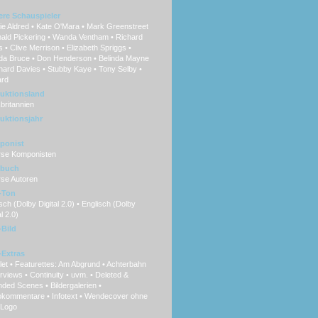
ere Schauspieler
e Aldred • Kate O'Mara • Mark Greenstreet
nald Pickering • Wanda Ventham • Richard
s • Clive Merrison • Elizabeth Spriggs •
da Bruce • Don Henderson • Belinda Mayne
hard Davies • Stubby Kaye • Tony Selby •
rd
uktionsland
britannien
uktionsjahr
ponist
rse Komponisten
hbuch
rse Autoren
-Ton
ch (Dolby Digital 2.0) • Englisch (Dolby
l 2.0)
Bild
Extras
et • Featurettes: Am Abgrund • Achterbahn
erviews • Continuity • uvm. • Deleted &
ded Scenes • Bildergalerien •
okommentare • Infotext • Wendecover ohne
Logo