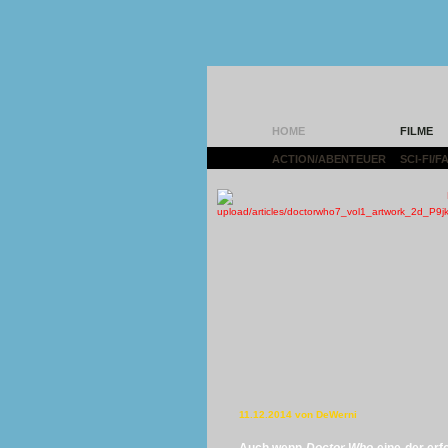
HOME
FILME
ACTION/ABENTEUER
|
SCI-FI/
11.12.2014 von DeWerni