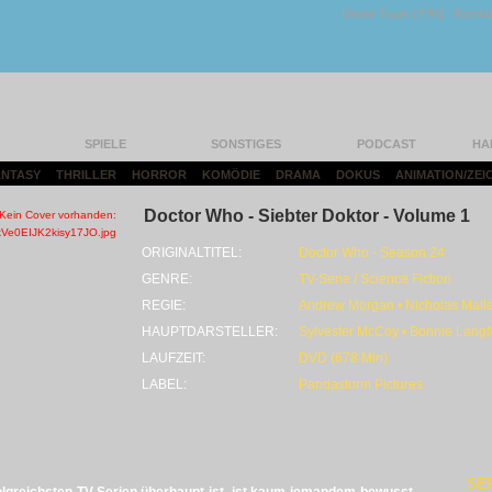
Unser Team
|
FAQ
|
Konta
SPIELE
SONSTIGES
PODCAST
HA
FANTASY
|
THRILLER
|
HORROR
|
KOMÖDIE
|
DRAMA
|
DOKUS
|
ANIMATION/ZEI
Doctor Who - Siebter Doktor - Volume 1
ORIGINALTITEL:
Doctor Who - Season 24
GENRE:
TV-Serie / Science Fiction
REGIE:
Andrew Morgan • Nicholas Mallet
HAUPTDARSTELLER:
Sylvester McCoy • Bonnie Langf
LAUFZEIT:
DVD (678 Min)
LABEL:
Pandastorm Pictures
SE