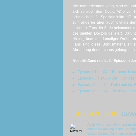
Wie man erkennen kann, sind Art und
sich so auch dem
Doctor Who
von he
schmeichelhafte Spezialeffekte trifft
zum anderen aber auch oftmals den 
riskieren. Fans der Serie bekommen 
des siebten Doctors geliefert. Daru
Hintergründe der damaligen Drehprobl
Fans sind diese Bonusmaterialien s
Abrundung der durchaus gelungenen S
Abschließend noch alle Episoden der 2
Episode 01 bis 04 – Terror auf Lakar
Episode 05 bis 08 – Der Fluch des K
Episode 09 bis 11 – Delta und die 
Episode 12 bis 14 – Das Feuer des D
DAS FAZIT VON:
DeWe
Auch wenn das Werk technisch u
macht der Ausflug in das Serieng
Weise einlässt. Denn etwas eigen