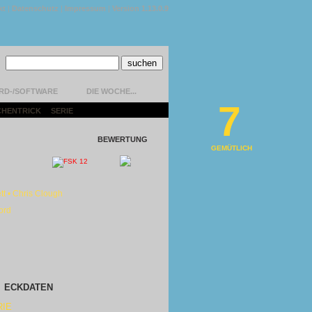
kt
|
Datenschutz
|
Impressum
|
Version 1.13.0.9
RD-/SOFTWARE
DIE WOCHE...
7
CHENTRICK
|
SERIE
|
BEWERTUNG
GEMÜTLICH
t • Chris Clough
ord
ECKDATEN
RIE