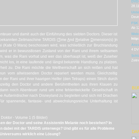
DVD-
28.1
Unter
Deut
FSK
Ab 1
teuer und damit auch der Einführung des siebten Doctors. Dieser ist
Webs
http
altbekannten Zeitmaschine TARDIS (
T
ime
A
nd
R
elative
D
imension(s)
I
n
Anza
ni (Kate O Mara) beschossen wird, was schließlich zur Bruchlandung
4 DV
t wird er in bewusstlosen Zustand von der Rani und ihrem seltsamen
Schl
 was die Rani vorhat und wer das überhaupt ist, weiß der Zuseher
Zeitr
nicht los, in eine laufende und längst bekannte Handlung zu platzen.
rheit zu. Die Rani möchte die Weltherrschaft an sich reißen und hat
un vom allwissenden Doctor repariert werden muss. Gleichzeitig
n der Rani und ihrer haarigen Helfer (den Tetraps) einen Strich durch
zeitig den Doctor und andere Berühmtheiten aus ihren Klauen zu
BU
s dann noch Abenteuer rund um eine fehlentwickelte Gesellschaft in
e Außerirdischer nach Disneyland zu begleiten und sich mit Drachen
ür spannende, fantasie- und abwechslungsreiche Unterhaltung ist
 Doktor - Volume 1 (5 Bilder)
 der Doctor und seine Assistentin Melanie noch bestehen? In
n dabei mit der TARDIS unterwegs? Und gibt es für alle Probleme
DAN
Universums wirklich eine Lösung?