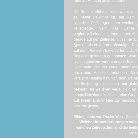
rund 25 Minuten aufgeteilt sind.
Die Serie startet mal nicht, wie man
es heute gewohnt ist, mit dem
typischen Cliffhanger: einer zweiten
Teilepisode. Nein, das Ganze
beginnt mit einem eigenen, neuen Aben
gerade auf der Zeitreise mit seiner 
S
pace), als er von der bösartigen Ra
auf dem Planeten Lakertia führt. Dor
Begleiter gefangen genommen. Warum,
nicht. Irgendwie wird man das Gefühl 
Doch bald lässt der Verlauf mehr Kla
dazu eine Maschine erfunden, die n
versucht Melanie natürlich dem Treibe
die Rechnung zu machen und gleich
befreien. Im weiteren Verlauf gilt e
einem Hochhaus zu lösen, eine Grupp
auf einem Eisplaneten zu messen. F
bestens gesorgt …
Bildergalerie von Doctor Who - Siebter
Welche Herausforderungen müssen
welchen Zeitepochen sind die beide
des 