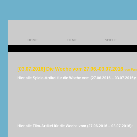
HOME
FILME
SPIELE
[03.07.2016] Die Woche vom 27.06.-03.07.2016
von Pan
Hier alle Spiele-Artikel für die Woche vom (27.06.2016 – 03.07.2016):
Hier alle Film-Artikel für die Woche vom (27.06.2016 – 03.07.2016):