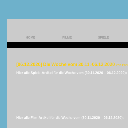
HOME
FILME
SPIELE
[06.12.2020] Die Woche vom 30.11.-06.12.2020
von Pan
Hier alle Spiele-Artikel für die Woche vom (30.11.2020 – 06.12.2020):
Hier alle Film-Artikel für die Woche vom (30.11.2020 – 06.12.2020):