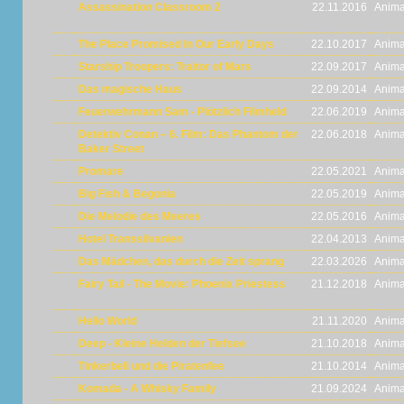
Assassination Classroom 2
22.11.2016
Anima
The Place Promised In Our Early Days
22.10.2017
Anima
Starship Troopers: Traitor of Mars
22.09.2017
Anima
Das magische Haus
22.09.2014
Anima
Feuerwehrmann Sam - Plötzlich Filmheld
22.06.2019
Anima
Detektiv Conan – 6. Film: Das Phantom der
22.06.2018
Anima
Baker Street
Promare
22.05.2021
Anima
Big Fish & Begonia
22.05.2019
Anima
Die Melodie des Meeres
22.05.2016
Anima
Hotel Transsilvanien
22.04.2013
Anima
Das Mädchen, das durch die Zeit sprang
22.03.2026
Anima
Fairy Tail - The Movie: Phoenix Priestess
21.12.2018
Anima
Hello World
21.11.2020
Anima
Deep - Kleine Helden der Tiefsee
21.10.2018
Anima
Tinkerbell und die Piratenfee
21.10.2014
Anima
Komada - A Whisky Family
21.09.2024
Anima