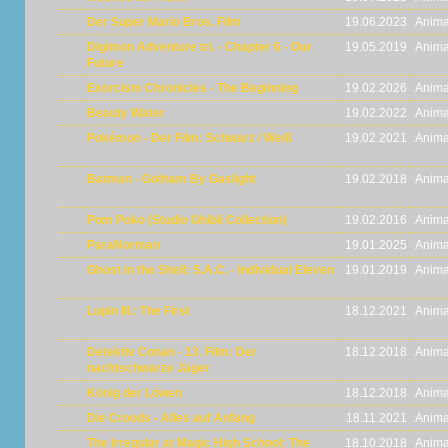
Der Super Mario Bros. Film
19.06.2023
Anima
Digimon Adventure tri. - Chapter 6 - Our
19.05.2019
Anima
Future
Exorcism Chronicles - The Beginning
19.02.2026
Anima
Beauty Water
19.02.2022
Anima
Pokémon - Der Film: Schwarz / Weiß
19.02.2021
Anima
Batman - Gotham By Gaslight
19.02.2018
Anima
Pom Poko (Studio Ghibli Collection)
19.02.2016
Anima
ParaNorman
19.01.2025
Anima
Ghost in the Shell: S.A.C. - Individual Eleven
19.01.2019
Anima
Lupin III.: The First
18.12.2021
Anima
Detektiv Conan - 13. Film: Der
18.12.2018
Anima
nachtschwarze Jäger
König der Löwen
18.12.2018
Anima
Die Croods - Alles auf Anfang
18.11.2021
Anima
The Irregular at Magic High School: The
18.10.2018
Anima