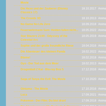
Movie
Die Hexe und der Zauberer (Disney
18.10.2017
Anima
Classics 17)
The Croods 3D
18.10.2013
Anima
No Game No Life Zero
18.09.2018
Anima
Feuerwehrmann Sam: Helden fallen nicht...
18.05.2022
Anima
Star Blazers 2199 - Odyssey of the
18.05.2019
Anima
Celestial Arc
Sophie und der große freundliche Riese
18.04.2016
Anima
Die Abenteuer des kleinen Panda
18.02.2022
Anima
Blame!
18.02.2018
Anima
Gyo - Der Tod aus dem Meer
18.02.2013
Anima
Dragonball Z Kai - Blu-ray Box 5
17.12.2016
Anima
Saga of Tanya the Evil: The Movie
17.10.2020
Anima
Gintama - The Movie
17.10.2016
Anima
Luca
17.09.2021
Anima
Pokemon - Der Film: Du bist dran!
17.09.2018
Anima