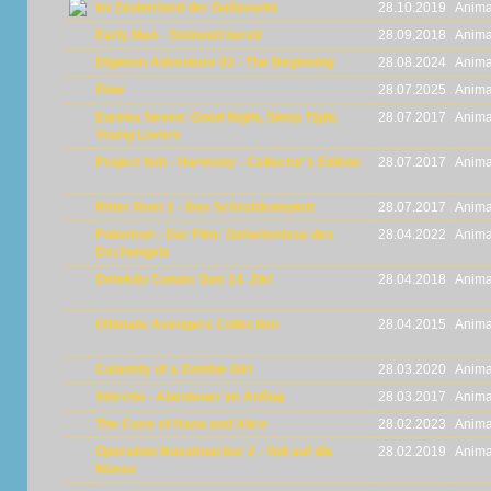
Im Zauberland der Gallavants
28.10.2019
Anima
Early Man - Steinzeit bereit
28.09.2018
Anima
Digimon Adventure 02 - The Beginning
28.08.2024
Anima
Flow
28.07.2025
Anima
Eureka Seven: Good Night, Sleep Tight,
28.07.2017
Anima
Young Lovers
Project Itoh - Harmony - Collector's Edition
28.07.2017
Anima
Ritter Rost 2 - Das Schrottkomplott
28.07.2017
Anima
Pokemon - Der Film: Geheimnisse des
28.04.2022
Anima
Dschungels
Detektiv Conan: Das 14. Ziel
28.04.2018
Anima
Ultimate Avengers Collection
28.04.2015
Anima
Calamity of a Zombie Girl
28.03.2020
Anima
Störche - Abenteuer im Anflug
28.03.2017
Anima
The Case of Hana and Alice
28.02.2023
Anima
Operation Nussknacker 2 - Voll auf die
28.02.2019
Anima
Nüsse