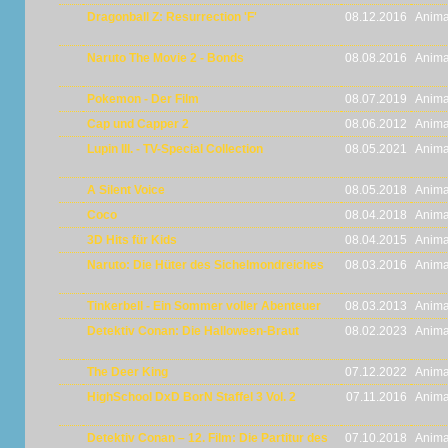
Dragonball Z: Resurrection 'F'
08.12.2016
Anima
Naruto The Movie 2 - Bonds
08.08.2016
Anima
Pokemon - Der Film
08.07.2019
Anima
Cap und Capper 2
08.06.2012
Anima
Lupin III. - TV-Special Collection
08.05.2021
Anima
A Silent Voice
08.05.2018
Anima
Coco
08.04.2018
Anima
3D Hits für Kids
08.04.2015
Anima
Naruto: Die Hüter des Sichelmondreiches
08.03.2016
Anima
Tinkerbell - Ein Sommer voller Abenteuer
08.03.2013
Anima
Detektiv Conan: Die Halloween-Braut
08.02.2023
Anima
The Deer King
07.12.2022
Anima
HighSchool DxD BorN Staffel 3 Vol. 2
07.11.2016
Anima
Detektiv Conan – 12. Film: Die Partitur des
07.10.2018
Anima