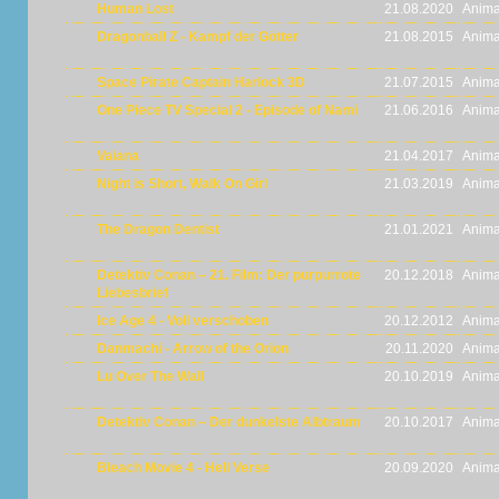
Human Lost
21.08.2020
Anima
Dragonball Z - Kampf der Götter
21.08.2015
Anima
Space Pirate Captain Harlock 3D
21.07.2015
Anima
One Piece TV Special 2 - Episode of Nami
21.06.2016
Anima
Vaiana
21.04.2017
Anima
Night is Short, Walk On Girl
21.03.2019
Anima
The Dragon Dentist
21.01.2021
Anima
Detektiv Conan – 21. Film: Der purpurrote
20.12.2018
Anima
Liebesbrief
Ice Age 4 - Voll verschoben
20.12.2012
Anima
Danmachi - Arrow of the Orion
20.11.2020
Anima
Lu Over The Wall
20.10.2019
Anima
Detektiv Conan – Der dunkelste Albtraum
20.10.2017
Anima
Bleach Movie 4 - Hell Verse
20.09.2020
Anima