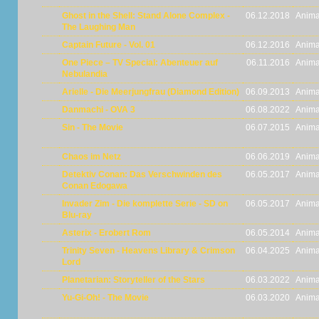
Ghost in the Shell: Stand Alone Complex -
06.12.2018
Anima
The Laughing Man
Captain Future - Vol. 01
06.12.2016
Anima
One Piece – TV Special: Abenteuer auf
06.11.2016
Anima
Nebulandia
Arielle - Die Meerjungfrau (Diamond Edition)
06.09.2013
Anima
Danmachi - OVA 3
06.08.2022
Anima
Sin - The Movie
06.07.2015
Anima
Chaos im Netz
06.06.2019
Anima
Detektiv Conan: Das Verschwinden des
06.05.2017
Anima
Conan Edogawa
Invader Zim - Die komplette Serie - SD on
06.05.2017
Anima
Blu-ray
Asterix - Erobert Rom
06.05.2014
Anima
Trinity Seven - Heavens Library & Crimson
06.04.2025
Anima
Lord
Planetarian: Storyteller of the Stars
06.03.2022
Anima
Yu-Gi-Oh! - The Movie
06.03.2020
Anima