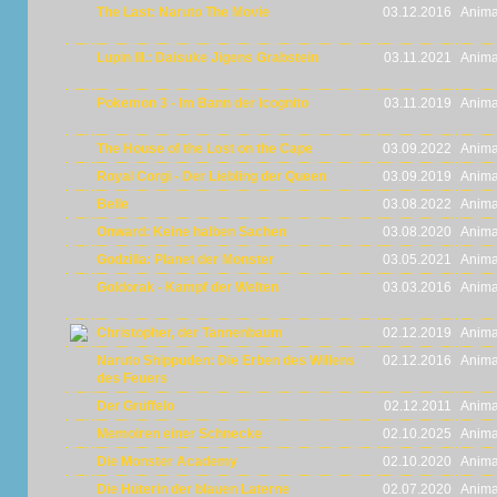
The Last: Naruto The Movie
03.12.2016
Anima
Lupin III.: Daisuke Jigens Grabstein
03.11.2021
Anima
Pokemon 3 - Im Bann der Icognito
03.11.2019
Anima
The House of the Lost on the Cape
03.09.2022
Anima
Royal Corgi - Der Liebling der Queen
03.09.2019
Anima
Belle
03.08.2022
Anima
Onward: Keine halben Sachen
03.08.2020
Anima
Godzilla: Planet der Monster
03.05.2021
Anima
Goldorak - Kampf der Welten
03.03.2016
Anima
Christopher, der Tannenbaum
02.12.2019
Anima
Naruto Shippuden: Die Erben des Willens
02.12.2016
Anima
des Feuers
Der Grüffelo
02.12.2011
Anima
Memoiren einer Schnecke
02.10.2025
Anima
Die Monster Academy
02.10.2020
Anima
Die Hüterin der blauen Laterne
02.07.2020
Anima