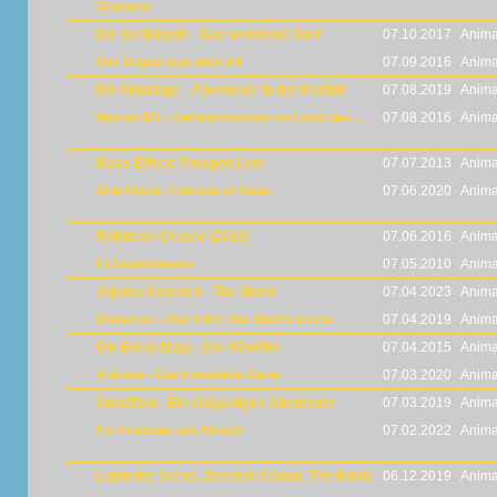
Grauens
Die Schlümpfe - Das verlorene Dorf
07.10.2017
Anima
Der Gigant aus dem All
07.09.2016
Anima
Die Winzlinge - Abenteuer in der Karibik
07.08.2019
Anima
Naruto M1 - Geheimmission im Land des ...
07.08.2016
Anima
Mass Effect: Paragon Lost
07.07.2013
Anima
One Piece: Episode of Sabo
07.06.2020
Anima
Robinson Crusoe (2016)
07.06.2016
Anima
El Superbeasto
07.05.2010
Anima
Jujutsu Kaisen 0 - The Movie
07.04.2023
Anima
Pokemon - Der Film: Die Macht in uns
07.04.2019
Anima
Die Biene Maja - Der Kinofilm
07.04.2015
Anima
Aokana - Die komplette Serie
07.03.2020
Anima
Smallfoot - Ein eisigartiges Abenteuer
07.03.2019
Anima
Ein Fremder am Strand
07.02.2022
Anima
Lupin the 3rd vs. Detektiv Conan: The Movie
06.12.2019
Anima