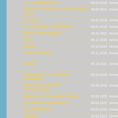
The Lego Ninjago Movie
06.03.2018
Anima
TinkerBell - Die Suche nach dem verlorenen
06.03.2013
Anima
Schatz
Der Grinch
06.02.2019
Anima
The LEGO Movie - Special Edition
06.01.2016
Anima
Bauzi - Der kleine Pinguin
06.01.2011
Anima
Akira
05.12.2020
Anima
Planes 2
05.12.2014
Anima
Yo-kai Watch Box 2
05.11.2016
Anima
Black Fox
05.10.2021
Anima
Detektiv Conan – Die azurblaue
05.10.2018
Anima
Piratenflagge
Maquia - Eine unsterbliche
05.08.2019
Anima
Liebesgeschichte
Megazone 23 - Die komplette Trilogie
05.05.2025
Anima
Sing - Die Show deines Lebens
05.04.2022
Anima
Die Addams Family
05.03.2020
Anima
TinkerBell
05.03.2013
Anima