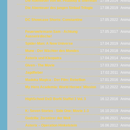
Die Abenteuer von Mr. Peabody & Sherman
17.09.2014
Anima
Die Abenteuer des jungen Sinbad Trilogie
17.08.2019
Anima
DC Showcase Shorts: Constantine
17.05.2022
Anima
Feuerwehrmann Sam - Achtung
17.05.2017
Anima
Ausserirdische!
Spider-Man: A New Universe
17.04.2019
Anima
Mune - Der Wächter des Mondes
17.04.2018
Anima
Asterix und Kleopatra
17.04.2014
Anima
Given - The Movie
17.03.2023
Anima
Jagdfieber
17.02.2011
Anima
Madoka Magica - Der Film: Rebellion
17.01.2016
Anima
My Hero Academia: World Heroes' Mission
16.12.2022
Anima
HighSchool DxD BorN Staffel 3 Vol. 3
16.12.2016
Anima
K: Seven Stories - Side One: Movie 1-3
16.10.2019
Anima
Godzilla: Zerstörer der Welt
16.06.2021
Anima
Asterix – Operation Hinkelstein
16.06.2012
Anima