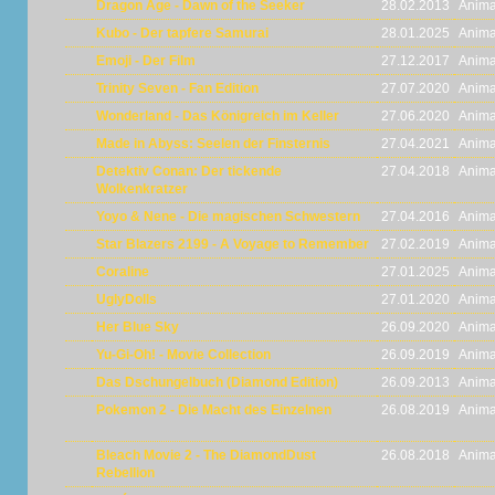
Dragon Age - Dawn of the Seeker
28.02.2013
Anima
Kubo - Der tapfere Samurai
28.01.2025
Anima
Emoji - Der Film
27.12.2017
Anima
Trinity Seven - Fan Edition
27.07.2020
Anima
Wonderland - Das Königreich im Keller
27.06.2020
Anima
Made in Abyss: Seelen der Finsternis
27.04.2021
Anima
Detektiv Conan: Der tickende
27.04.2018
Anima
Wolkenkratzer
Yoyo & Nene - Die magischen Schwestern
27.04.2016
Anima
Star Blazers 2199 - A Voyage to Remember
27.02.2019
Anima
Coraline
27.01.2025
Anima
UglyDolls
27.01.2020
Anima
Her Blue Sky
26.09.2020
Anima
Yu-Gi-Oh! - Movie Collection
26.09.2019
Anima
Das Dschungelbuch (Diamond Edition)
26.09.2013
Anima
Pokemon 2 - Die Macht des Einzelnen
26.08.2019
Anima
Bleach Movie 2 - The DiamondDust
26.08.2018
Anima
Rebellion