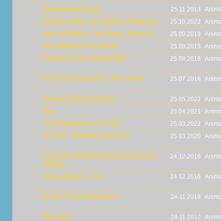
Das fliegende Klavier
25.11.2013
Anima
Die Biene Maja - Das geheime Königreich
25.10.2022
Anima
Girls und Panzer - Das Finale - Movie 01
25.09.2019
Anima
Das Königreich der Katzen
25.09.2015
Anima
Detektiv Conan: Episode ONE
25.08.2018
Anima
DCU Justice League vs. Teen Titans
25.07.2016
Anima
Hiroyasu Ishida Collection
25.05.2022
Anima
Soul
25.04.2021
Anima
Violet Evergarden - Der Film
25.03.2022
Anima
Yu-Gi-Oh - Bonds Beyond Time
25.03.2020
Anima
Die letzten Glühwürmchen (Remastered
24.12.2016
Anima
Edition)
Senran Kagura – Vol. 1
24.12.2016
Anima
Wonder Woman Bloodlines
24.11.2019
Anima
Peter Pan
24.11.2012
Anima