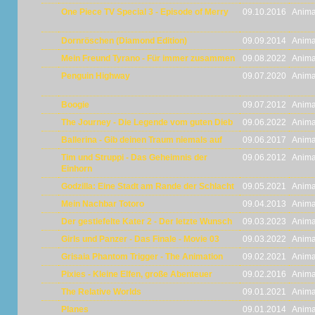
One Piece TV Special 3 - Episode of Merry
09.10.2016
Anima
Dornröschen (Diamond Edition)
09.09.2014
Anima
Mein Freund Tyrano - Für immer zusammen
09.08.2022
Anima
Penguin Highway
09.07.2020
Anima
Boogie
09.07.2012
Anima
The Journey - Die Legende vom guten Dieb
09.06.2022
Anima
Ballerina - Gib deinen Traum niemals auf
09.06.2017
Anima
Tim und Struppi - Das Geheimnis der
09.06.2012
Anima
Einhorn
Godzilla: Eine Stadt am Rande der Schlacht
09.05.2021
Anima
Mein Nachbar Totoro
09.04.2013
Anima
Der gestiefelte Kater 2 - Der letzte Wunsch
09.03.2023
Anima
Girls und Panzer - Das Finale - Movie 03
09.03.2022
Anima
Grisaia Phantom Trigger - The Animation
09.02.2021
Anima
Pixies - Kleine Elfen, große Abenteuer
09.02.2016
Anima
The Relative Worlds
09.01.2021
Anima
Planes
09.01.2014
Anima