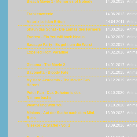
Bleach Movie 1 - Memories of Nobody
14.06.2018
Anima
Frankenweenie
14.06.2013
Anima
Asterix bei den Briten
14.04.2011
Anima
Shaun das Schaf - Die Lamas des Farmers
14.03.2016
Anima
Everest - Ein Yeti will hoch hinaus
14.02.2020
Anima
Sausage Party - Es geht um die Wurst
14.02.2017
Anima
Expelled From Paradise
14.02.2016
Anima
Gintama - The Movie 2
14.01.2017
Anima
Bayonetta - Bloody Fate
14.01.2015
Anima
My Hero Academia - The Movie: Two
13.12.2019
Anima
Heroes
Peter Pan - Das Geheimnis des
13.10.2020
Anima
Nimmerbuchs
Weathering With You
13.10.2020
Anima
Minions - Auf der Suche nach dem Mini-
13.09.2022
Anima
Boss
Nisekoi - 2. Staffel - Vol. 2
13.09.2016
Anima