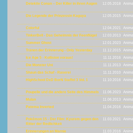
Detektiv Conan – Der Killer in ihren Augen
12.05.2018
Anima
Die Legende der Prinzessin Kaguya
12.05.2015
Anima
Colorful
12.04.2021
Anima
TinkerBell - Das Geheimnis der Feenflügel
12.03.2013
Anima
Summer Ghost
12.01.2023
Anima
Tränen der Erinnerung - Only Yesterday
11.12.2015
Anima
Ice Age 5 - Kollision voraus!
11.11.2016
Anima
Die Monster Uni
11.11.2013
Anima
Shaun das Schaf - Raserei
11.11.2010
Anima
HighSchool DxD BorN Staffel 3 Vol. 1
11.10.2016
Anima
Poupelle und die andere Seite des Himmels
11.06.2023
Anima
Mulan
11.06.2013
Anima
Patema Inverted
11.04.2016
Anima
Pokémon 15 - Der Film: Kyurem gegen den
11.03.2021
Anima
Ritter der Redlichkeit
Erinnerungen an Marnie
11.03.2016
Anima