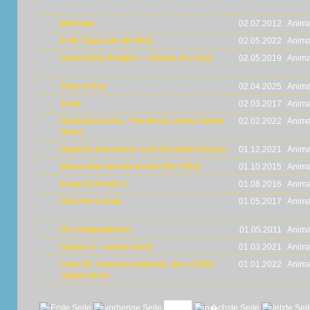
Metropia
02.07.2012
Anima
In 80 Tagen um die Welt
02.05.2022
Anima
Death Note Relight 1 - Visions of a God
02.05.2019
Anima
Time of Eve
02.04.2025
Anima
Trolls
02.03.2017
Anima
Hanasaku Iroha - The Movie: Home Sweet
02.02.2022
Anima
Home
Digimon Adventure: Last Evolution Kizuna
01.12.2021
Anima
Mama Muh und die Krähe (Der Film)
01.10.2015
Anima
Kung Fu Panda 3
01.08.2016
Anima
One Piece Gold
01.05.2017
Anima
Die Unglaublichen
01.05.2011
Anima
Ooops! 2 - Land in Sicht
01.03.2021
Anima
Lupin III.: Goemon Ishikawa, der es Blut
01.01.2022
Anima
regnen lässt