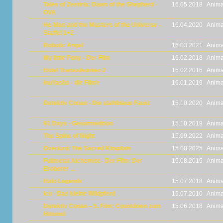
Tales of Zestiria: Dawn of the Shepherd -
16.05.2018
Anima
OVA
He-Man and the Masters of the Universe -
16.04.2020
Anima
Staffel 1+2
Robotic Angel
16.03.2021
Anima
My little Pony - Der Film
16.02.2018
Anima
Hotel Transsilvanien 2
16.02.2016
Anima
InuYasha - die Filme
16.01.2019
Anima
Detektiv Conan - Die stahlblaue Faust
15.10.2020
Anima
91 Days - Gesamtedition
15.10.2019
Anima
The Spine of Night
15.09.2022
Anima
Overlord: The Sacred Kingdom
15.08.2025
Anima
Fullmetal Alchemist - Der Film: Der
15.08.2015
Anima
Eroberer ...
Halo Legends
15.07.2018
Anima
Ico - Das kleine Wildpferd
15.07.2010
Anima
Detektiv Conan – 5. Film: Countdown zum
15.06.2018
Anima
Himmel