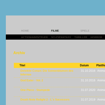
HOME
FILME
SPIELE
ACTION/ABENTEUER
|
SCI-FI/FANTASY
|
THRILLER
|
HORROR
|
Archiv
Titel
Datum
Plattf
Detektiv Conan: Die Sonnenblumen des
31.10.2016
Anima
Infernos
God Eater - Vol. 2
31.10.2016
Anima
One Piece - Stampede
31.07.2020
Anima
Death Note Relight 2 - L´s Sucessors
31.07.2019
Anima