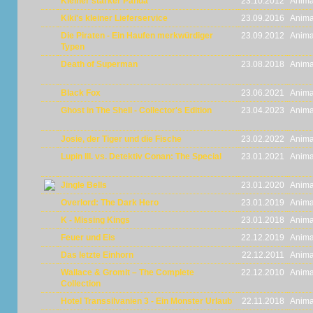
Kleiner starker Panda
23.10.2012
Anima
Kiki's kleiner Lieferservice
23.09.2016
Anima
Die Piraten - Ein Haufen merkwürdiger
23.09.2012
Anima
Typen
Death of Superman
23.08.2018
Anima
Black Fox
23.06.2021
Anima
Ghost in The Shell - Collector's Edition
23.04.2023
Anima
Josie, der Tiger und die Fische
23.02.2022
Anima
Lupin III. vs. Detektiv Conan: The Special
23.01.2021
Anima
Jingle Bells
23.01.2020
Anima
Overlord: The Dark Hero
23.01.2019
Anima
K - Missing Kings
23.01.2018
Anima
Feuer und Eis
22.12.2019
Anima
Das letzte Einhorn
22.12.2011
Anima
Wallace & Gromit – The Complete
22.12.2010
Anima
Collection
Hotel Transsilvanien 3 - Ein Monster Urlaub
22.11.2018
Anima