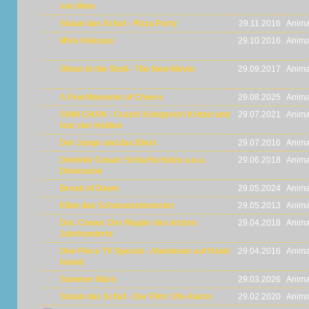
von Mew
Shaun das Schaf - Pizza Party
29.11.2016
Anima
Miss Hokusai
29.10.2016
Anima
Ghost in the Shell - The New Movie
29.09.2017
Anima
A Few Moments of Cheers
29.08.2025
Anima
SHIN CHAN - Crash! Königreich Kritzel und
29.07.2021
Anima
fast vier Helden
Der Junge und das Biest
29.07.2016
Anima
Detektiv Conan: Scharfschütze a.e.a.
29.06.2018
Anima
Dimension
Break of Dawn
29.05.2024
Anima
Elliot das Schmunzelmonster
29.05.2013
Anima
Det. Conan: Der Magier des letzten
29.04.2018
Anima
Jahrhunderts
One Piece TV Special - Abenteuer auf Hand
29.04.2016
Anima
Island
Summer Wars
29.03.2026
Anima
Shaun das Schaf - Der Film: Ufo-Alarm
29.02.2020
Anima