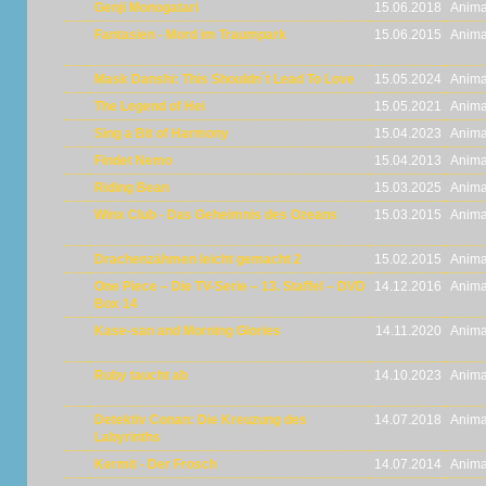
Genji Monogatari
15.06.2018
Anima
Fantasien - Mord im Traumpark
15.06.2015
Anima
Mask Danshi: This Shouldn´t Lead To Love
15.05.2024
Anima
The Legend of Hei
15.05.2021
Anima
Sing a Bit of Harmony
15.04.2023
Anima
Findet Nemo
15.04.2013
Anima
Riding Bean
15.03.2025
Anima
Winx Club - Das Geheimnis des Ozeans
15.03.2015
Anima
Drachenzähmen leicht gemacht 2
15.02.2015
Anima
One Piece – Die TV-Serie – 13. Staffel – DVD
14.12.2016
Anima
Box 14
Kase-san and Morning Glories
14.11.2020
Anima
Ruby taucht ab
14.10.2023
Anima
Detektiv Conan: Die Kreuzung des
14.07.2018
Anima
Labyrinths
Kermit - Der Frosch
14.07.2014
Anima