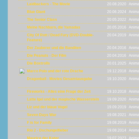
Laidbackers - The Movie
20.08.2020
Anima
Blue Giant
20.06.2024
Anima
The Senior Class
20.05.2022
Anima
Meine Nachbarn, die Yamadas
20.05.2016
Anima
City Of Rott / Dead Fury (DVD-Double-
20.04.2019
Anima
Feature)
Der Zauberer und die Banditen
20.04.2016
Anima
Die Peanuts - Der Film
20.04.2016
Anima
Die Boxtrolls
20.01.2025
Anima
Marco Polo und der rote Drache
19.12.2018
Anima
Dragonball - Movies Gesamtausgabe
19.10.2020
Anima
Fireworks - Alles eine Frage der Zeit
19.10.2018
Anima
Latte Igel und der magische Wasserstein
19.09.2020
Anima
Liz und der blaue Vogel
19.09.2019
Anima
Seven Days War
19.08.2021
Anima
F is for Family
19.08.2019
Anima
Rio 2 - Dschungelfieber
19.08.2014
Anima
Maurice der Kater
19.07.2023
Anima