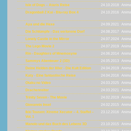
Isle of Dogs – Ataris Reise
24.10.2018
Anima
Dragonball Z Kai - Blu-ray Box 4
24.10.2016
Anima
Aya und die Hexe
24.09.2021
Anima
Die Schlümpfe - Das verlorene Dorf
24.08.2017
Anima
Lonely Castle in the Mirror
24.07.2024
Anima
The Lego Movie 2
24.07.2019
Anima
Rin - Daughters of Mnemosyne
24.06.2014
Anima
Sammys Abenteuer 2 (3D)
24.05.2013
Anima
Deine Helden der 80er - Die Kult Edition
24.04.2019
Anima
Katy - Eine fantastische Reise
24.04.2016
Anima
Otaku no Video
24.03.2025
Anima
Drachenreiter
24.03.2021
Anima
Trinity Seven - The Movie
24.02.2019
Anima
Giovannis Insel
24.02.2015
Anima
Ikki Tousen: Xtreme Xecutor – 4. Staffel –
23.12.2016
Anima
Vol. 1
Manolo und das Buch des Lebens 3D
23.10.2015
Anima