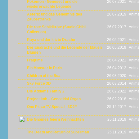
Pokémon - Genesect und die
26.07.2021
Anima
wiedererwachte Legende
Asterix und das Geheimnis des
26.07.2019
Anima
Zaubertranks
Die rote Schildkröte (Studio Ghibli
26.07.2017
Anima
Collection)
Raya und der letzte Drache
26.05.2021
Anima
Der Eisdrache und die Legende der blauen
26.05.2019
Anima
Blumen
Fragtime
26.04.2021
Anima
Ein Monster in Paris
26.04.2012
Anima
Children of the Sea
26.03.2020
Anima
Sky Force 3D
26.03.2014
Anima
Die Addams Family 2
26.02.2022
Anima
Project Itoh – Genocidal Organ
26.02.2018
Anima
One Piece TV Special - 3D2Y
25.12.2017
Anima
Die Gnomes feiern Weihnachten
25.11.2019
Anima
The Death and Return of Superman
25.11.2019
Anima