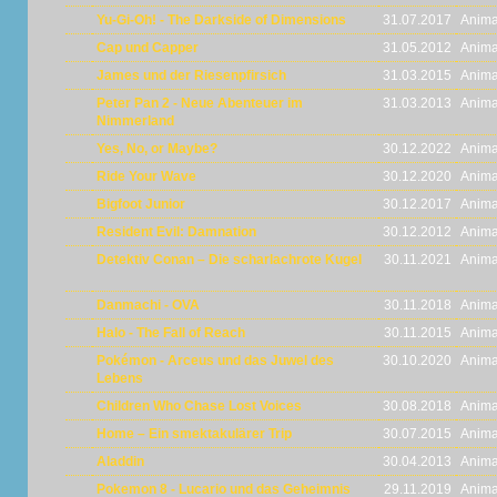
Yu-Gi-Oh! - The Darkside of Dimensions
31.07.2017
Anima
Cap und Capper
31.05.2012
Anima
James und der Riesenpfirsich
31.03.2015
Anima
Peter Pan 2 - Neue Abenteuer im
31.03.2013
Anima
Nimmerland
Yes, No, or Maybe?
30.12.2022
Anima
Ride Your Wave
30.12.2020
Anima
Bigfoot Junior
30.12.2017
Anima
Resident Evil: Damnation
30.12.2012
Anima
Detektiv Conan – Die scharlachrote Kugel
30.11.2021
Anima
Danmachi - OVA
30.11.2018
Anima
Halo - The Fall of Reach
30.11.2015
Anima
Pokémon - Arceus und das Juwel des
30.10.2020
Anima
Lebens
Children Who Chase Lost Voices
30.08.2018
Anima
Home – Ein smektakulärer Trip
30.07.2015
Anima
Aladdin
30.04.2013
Anima
Pokemon 8 - Lucario und das Geheimnis
29.11.2019
Anima