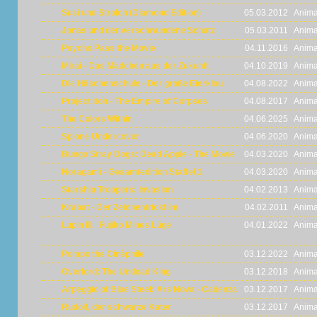
Susi und Strolch (Diamond Edition)
05.03.2012
Anima
Jonas und der verschwundene Schatz
05.03.2011
Anima
Psycho Pass the Movie
04.11.2016
Anima
Mirai - Das Mädchen aus der Zukunft
04.10.2019
Anima
Die Häschenschule - Der große Eierklau
04.08.2022
Anima
Project itoh - The Empire of Corpses
04.08.2017
Anima
The Colors Within
04.06.2025
Anima
Spione Undercover
04.06.2020
Anima
Bungo Stray Dogs: Dead Apple - The Movie
04.03.2020
Anima
Noragami - Gesamtedition Staffel 1
04.03.2020
Anima
Starship Troopers: Invasion
04.02.2013
Anima
Krabat - Der Zeichentrickfilm
04.02.2011
Anima
Lupin III.: Fujiko Mines Lüge
04.01.2022
Anima
Pompo the Cinéphile
03.12.2022
Anima
Overlord: The Undead King
03.12.2018
Anima
Arpeggio of Blue Steel: Ars Nova - Cadenza
03.12.2017
Anima
Rudolf, der schwarze Kater
03.12.2017
Anima