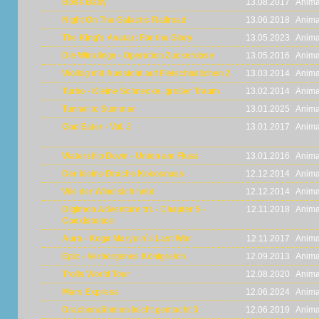
Boss Baby
13.08.2017
Anima
Night On The Galactic Railroad
13.06.2018
Anima
The King's Avatar: For the Glory
13.05.2023
Anima
Die Winzlinge - Operation Zuckerdose
13.05.2016
Anima
Wolkig mit Aussicht auf Fleischbällchen 2
13.03.2014
Anima
Turbo - Kleine Schnecke, großer Traum
13.02.2014
Anima
Tunnel to Summer
13.01.2025
Anima
God Eater - Vol. 3
13.01.2017
Anima
Watership Down - Unten am Fluss
13.01.2016
Anima
Der kleine Drache Kokosnuss
12.12.2014
Anima
Wie der Wind sich hebt
12.12.2014
Anima
Digimon Adventure tri. - Chapter 5 -
12.11.2018
Anima
Coexistence
Aura - Koga Maryuin´s Last War
12.11.2017
Anima
Epic - Verborgenes Königreich
12.09.2013
Anima
Trolls World Tour
12.08.2020
Anima
Mars Express
12.06.2024
Anima
Drachenzähmen leicht gemacht 3
12.06.2019
Anima