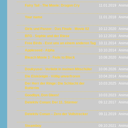
Fairy Tail - The Movie: Dragon Cry
11.01.2019
Anima
Your name
11.01.2018
Anima
Girls und Panzer - Das Finale - Movie 02
10.12.2020
Anima
BFG - Sophie und der Riese
10.12.2016
Anima
Free Birds - Esst uns an einem anderen Tag
10.11.2014
Anima
Appleseed - Alpha
10.10.2014
Anima
Bleach Movie 3 - Fade to Black
10.08.2020
Anima
Doukyusei - Verliebt in meinen Mitschüler
10.06.2026
Anima
Die Eiskönigin - Völlig unverfroren
10.04.2014
Anima
Der Herr der Ringe: Die Schlacht der
10.03.2025
Anima
Rohirrim
Goodbye, Don Glees!
10.03.2023
Anima
Detektiv Conan: Der 11. Stürmer
09.12.2017
Anima
Detektiv Conan – Zero der Vollstrecker
09.11.2019
Anima
Steamboy
09.10.2021
Anima